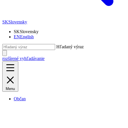
SK
Slovensky
SK
Slovensky
EN
English
Hľadaný výraz
rozšírené vyhľadávanie
Menu
Občan