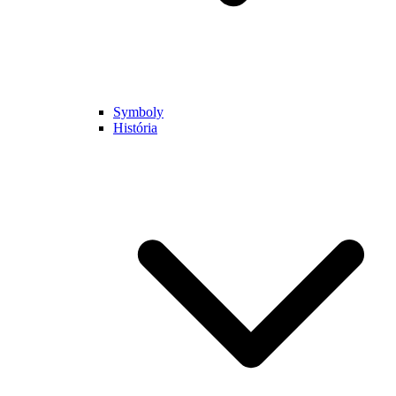
Symboly
História