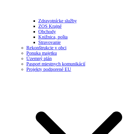
Zdravotnícke služby
ZOS Krajné
Obchody
Knižnica, pošta
Stravovanie
Rekonštrukcie v obci
Ponuka majetku
Územný plán
Pasport miestnych komunikácií
Projekty podporené EU