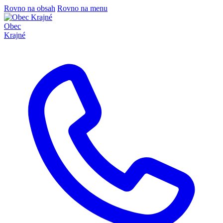
Rovno na obsah
Rovno na menu
Obec
Krajné