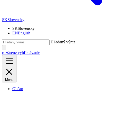
SK
Slovensky
SK
Slovensky
EN
English
Hľadaný výraz
rozšírené vyhľadávanie
Menu
Občan