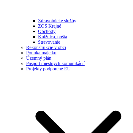
Zdravotnícke služby
ZOS Krajné
Obchody
Knižnica, pošta
Stravovanie
Rekonštrukcie v obci
Ponuka majetku
Územný plán
Pasport miestnych komunikácií
Projekty podporené EU