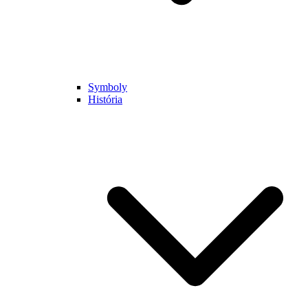
Symboly
História