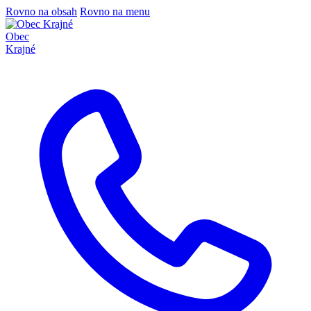
Rovno na obsah
Rovno na menu
Obec
Krajné