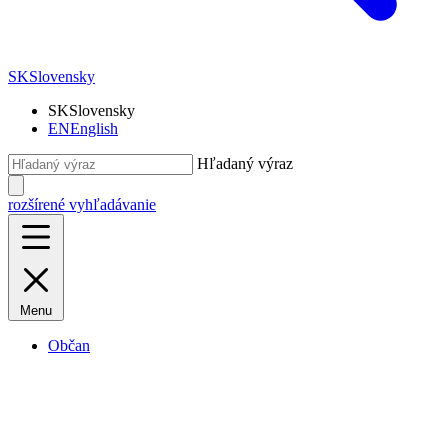
SK
Slovensky
SK
Slovensky
EN
English
Hľadaný výraz
rozšírené vyhľadávanie
Menu
Občan