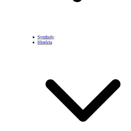
Symboly
História