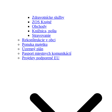
Zdravotnícke služby
ZOS Krajné
Obchody
Knižnica, pošta
Stravovanie
Rekonštrukcie v obci
Ponuka majetku
Územný plán
Pasport miestnych komunikácií
Projekty podporené EU