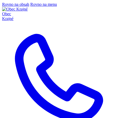
Rovno na obsah
Rovno na menu
Obec
Krajné