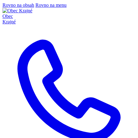
Rovno na obsah
Rovno na menu
Obec
Krajné