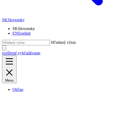
SK
Slovensky
SK
Slovensky
EN
English
Hľadaný výraz
rozšírené vyhľadávanie
Menu
Občan