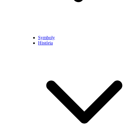
Symboly
História