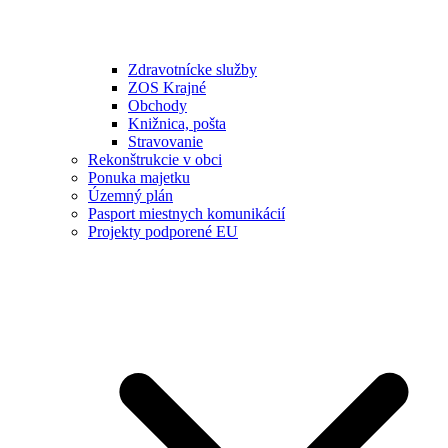
Zdravotnícke služby
ZOS Krajné
Obchody
Knižnica, pošta
Stravovanie
Rekonštrukcie v obci
Ponuka majetku
Územný plán
Pasport miestnych komunikácií
Projekty podporené EU