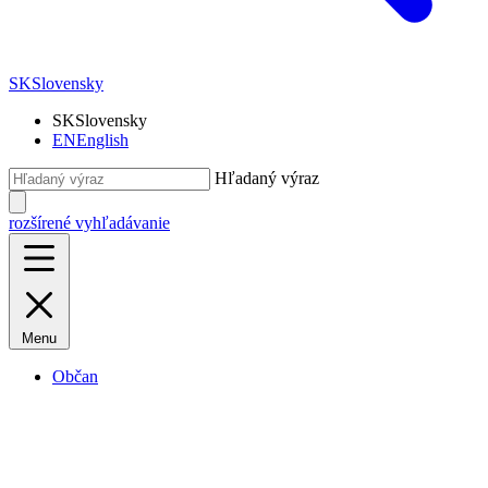
SK
Slovensky
SK
Slovensky
EN
English
Hľadaný výraz
rozšírené vyhľadávanie
Menu
Občan