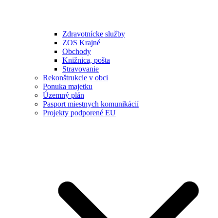
Zdravotnícke služby
ZOS Krajné
Obchody
Knižnica, pošta
Stravovanie
Rekonštrukcie v obci
Ponuka majetku
Územný plán
Pasport miestnych komunikácií
Projekty podporené EU