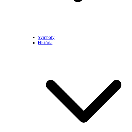
Symboly
História