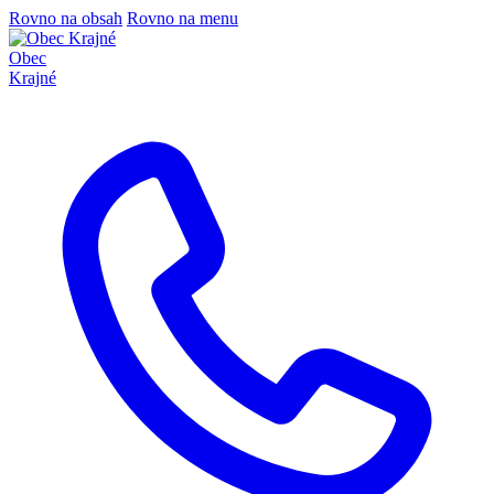
Rovno na obsah
Rovno na menu
Obec
Krajné