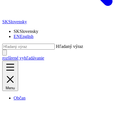
SK
Slovensky
SK
Slovensky
EN
English
Hľadaný výraz
rozšírené vyhľadávanie
Menu
Občan