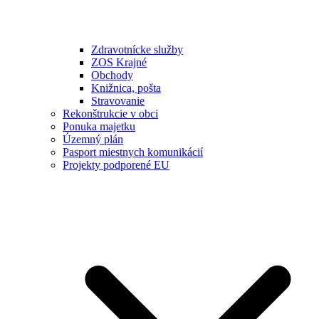
Zdravotnícke služby
ZOS Krajné
Obchody
Knižnica, pošta
Stravovanie
Rekonštrukcie v obci
Ponuka majetku
Územný plán
Pasport miestnych komunikácií
Projekty podporené EU