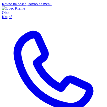
Rovno na obsah
Rovno na menu
Obec
Krajné