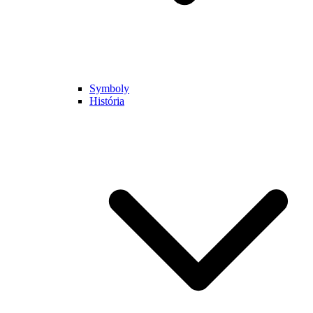
Symboly
História