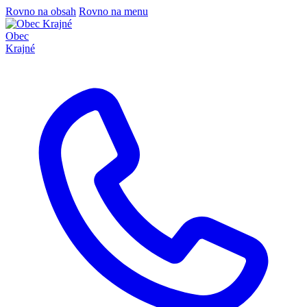
Rovno na obsah
Rovno na menu
Obec
Krajné