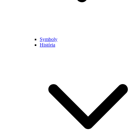
Symboly
História