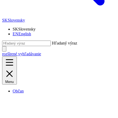
SK
Slovensky
SK
Slovensky
EN
English
Hľadaný výraz
rozšírené vyhľadávanie
Menu
Občan