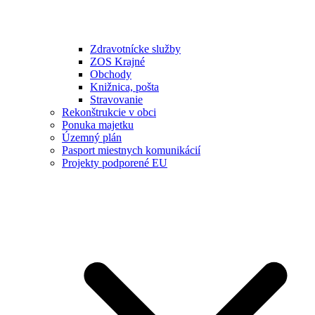
Zdravotnícke služby
ZOS Krajné
Obchody
Knižnica, pošta
Stravovanie
Rekonštrukcie v obci
Ponuka majetku
Územný plán
Pasport miestnych komunikácií
Projekty podporené EU