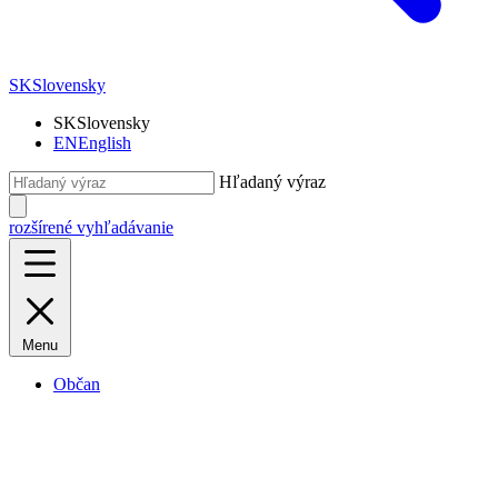
SK
Slovensky
SK
Slovensky
EN
English
Hľadaný výraz
rozšírené vyhľadávanie
Menu
Občan