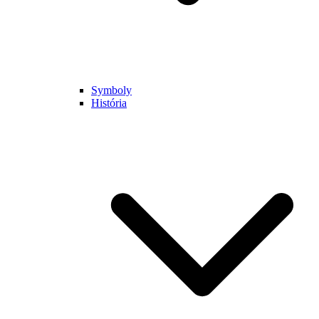
Symboly
História