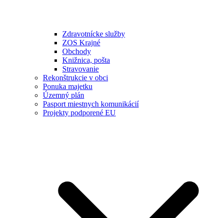
Zdravotnícke služby
ZOS Krajné
Obchody
Knižnica, pošta
Stravovanie
Rekonštrukcie v obci
Ponuka majetku
Územný plán
Pasport miestnych komunikácií
Projekty podporené EU