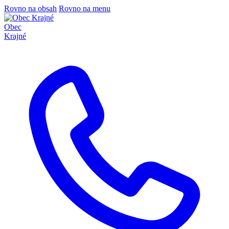
Rovno na obsah
Rovno na menu
Obec
Krajné