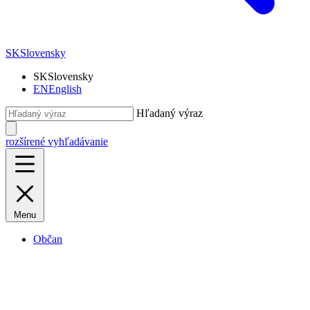
SK
Slovensky
SK
Slovensky
EN
English
Hľadaný výraz
rozšírené vyhľadávanie
Menu
Občan