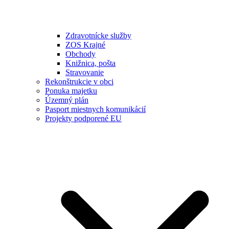
Zdravotnícke služby
ZOS Krajné
Obchody
Knižnica, pošta
Stravovanie
Rekonštrukcie v obci
Ponuka majetku
Územný plán
Pasport miestnych komunikácií
Projekty podporené EU