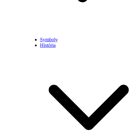
Symboly
História