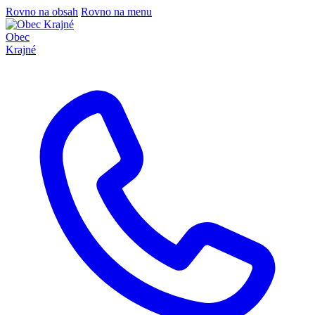
Rovno na obsah
Rovno na menu
Obec
Krajné