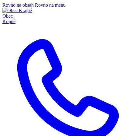
Rovno na obsah
Rovno na menu
Obec
Krajné