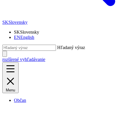
SK
Slovensky
SK
Slovensky
EN
English
Hľadaný výraz
rozšírené vyhľadávanie
Menu
Občan