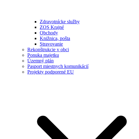
Zdravotnícke služby
ZOS Krajné
Obchody
Knižnica, pošta
Stravovanie
Rekonštrukcie v obci
Ponuka majetku
Územný plán
Pasport miestnych komunikácií
Projekty podporené EU