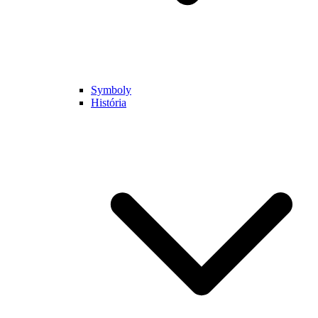
Symboly
História