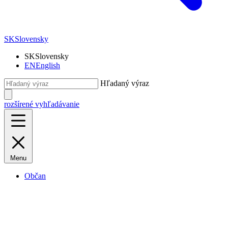
SK
Slovensky
SK
Slovensky
EN
English
Hľadaný výraz
rozšírené vyhľadávanie
Menu
Občan