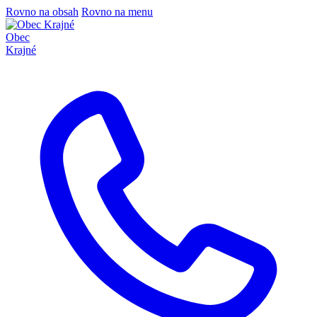
Rovno na obsah
Rovno na menu
Obec
Krajné