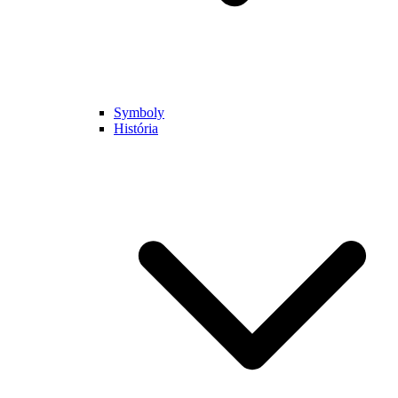
Symboly
História