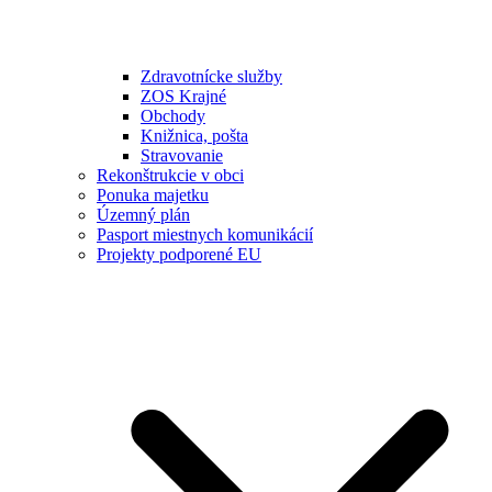
Zdravotnícke služby
ZOS Krajné
Obchody
Knižnica, pošta
Stravovanie
Rekonštrukcie v obci
Ponuka majetku
Územný plán
Pasport miestnych komunikácií
Projekty podporené EU