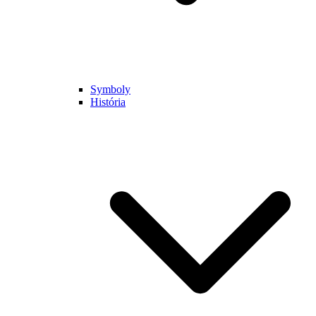
Symboly
História