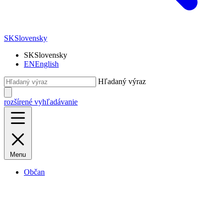
SK
Slovensky
SK
Slovensky
EN
English
Hľadaný výraz
rozšírené vyhľadávanie
Menu
Občan