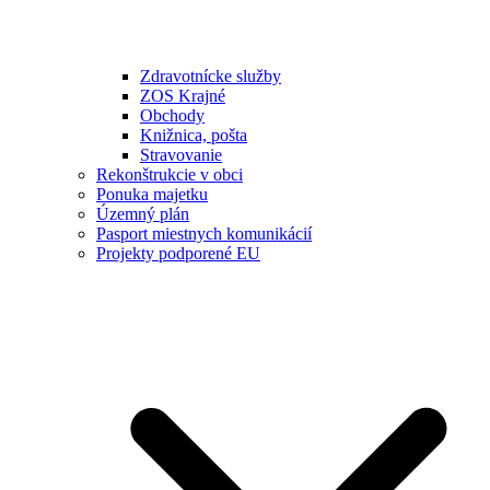
Zdravotnícke služby
ZOS Krajné
Obchody
Knižnica, pošta
Stravovanie
Rekonštrukcie v obci
Ponuka majetku
Územný plán
Pasport miestnych komunikácií
Projekty podporené EU