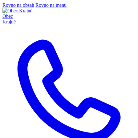
Rovno na obsah
Rovno na menu
Obec
Krajné