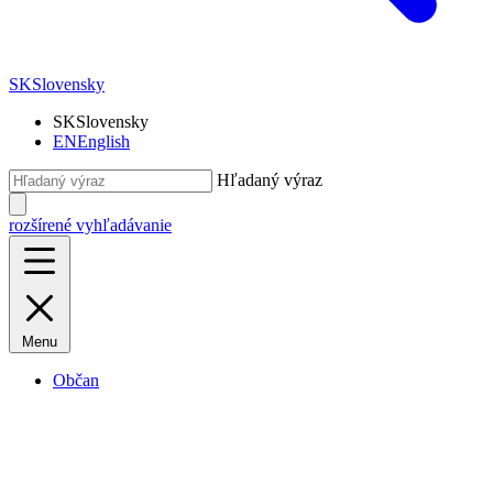
SK
Slovensky
SK
Slovensky
EN
English
Hľadaný výraz
rozšírené vyhľadávanie
Menu
Občan