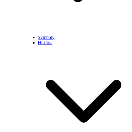
Symboly
História