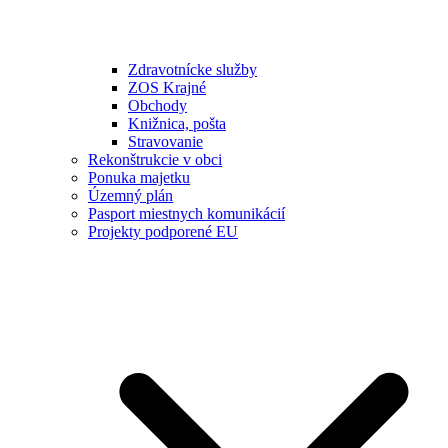
Zdravotnícke služby
ZOS Krajné
Obchody
Knižnica, pošta
Stravovanie
Rekonštrukcie v obci
Ponuka majetku
Územný plán
Pasport miestnych komunikácií
Projekty podporené EU