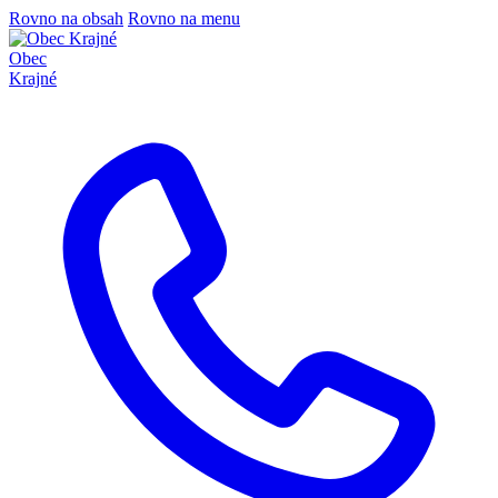
Rovno na obsah
Rovno na menu
Obec
Krajné