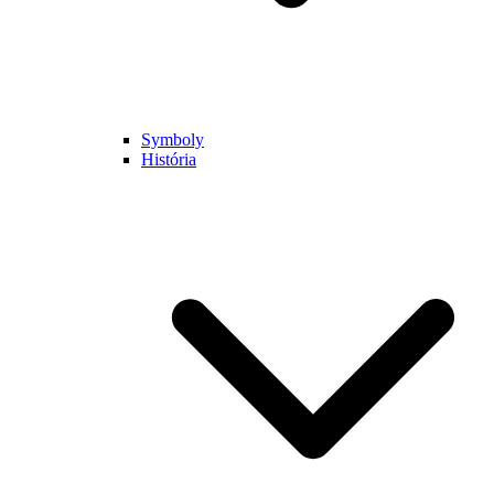
Symboly
História