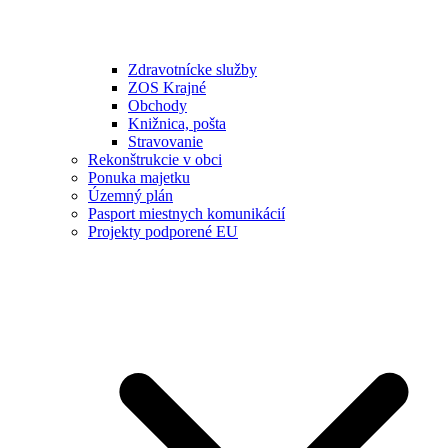
Zdravotnícke služby
ZOS Krajné
Obchody
Knižnica, pošta
Stravovanie
Rekonštrukcie v obci
Ponuka majetku
Územný plán
Pasport miestnych komunikácií
Projekty podporené EU