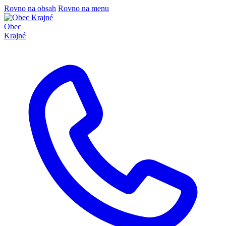
Rovno na obsah
Rovno na menu
Obec
Krajné