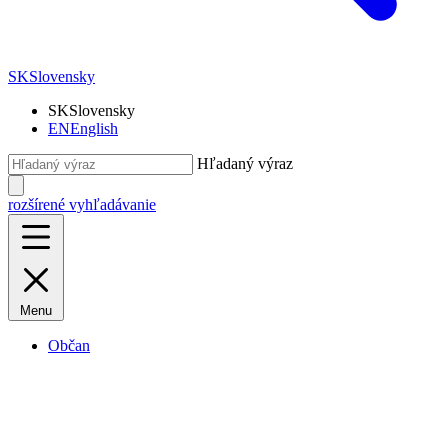
SK
Slovensky
SK
Slovensky
EN
English
Hľadaný výraz
rozšírené vyhľadávanie
Menu
Občan