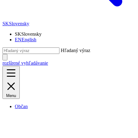
SK
Slovensky
SK
Slovensky
EN
English
Hľadaný výraz
rozšírené vyhľadávanie
Menu
Občan