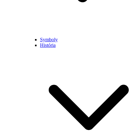
Symboly
História