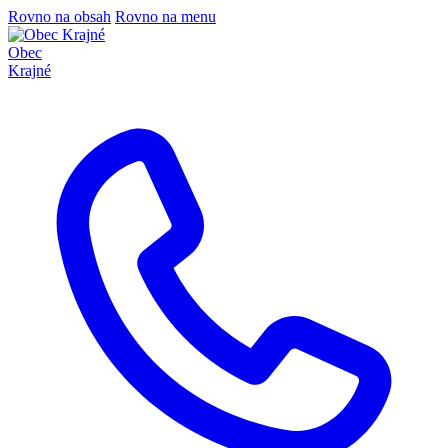
Rovno na obsah
Rovno na menu
Obec
Krajné