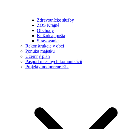
Zdravotnícke služby
ZOS Krajné
Obchody
Knižnica, pošta
Stravovanie
Rekonštrukcie v obci
Ponuka majetku
Územný plán
Pasport miestnych komunikácií
Projekty podporené EU