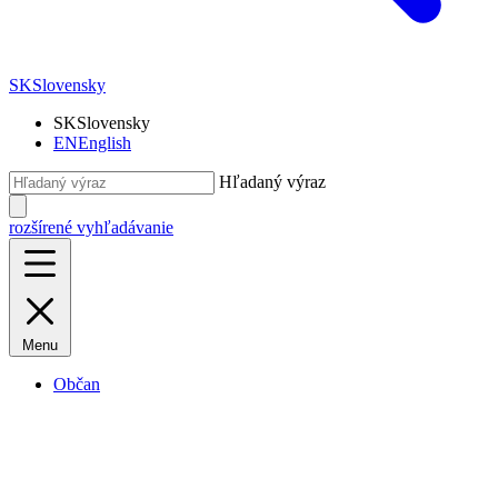
SK
Slovensky
SK
Slovensky
EN
English
Hľadaný výraz
rozšírené vyhľadávanie
Menu
Občan