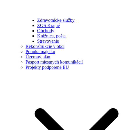
Zdravotnícke služby
ZOS Krajné
Obchody
Knižnica, pošta
Stravovanie
Rekonštrukcie v obci
Ponuka majetku
Územný plán
Pasport miestnych komunikácií
Projekty podporené EU