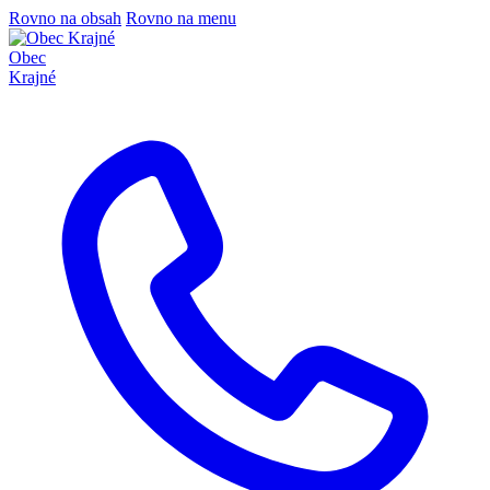
Rovno na obsah
Rovno na menu
Obec
Krajné