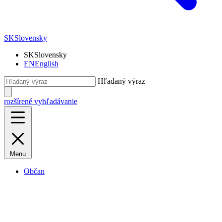
SK
Slovensky
SK
Slovensky
EN
English
Hľadaný výraz
rozšírené vyhľadávanie
Menu
Občan