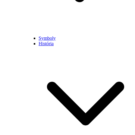
Symboly
História