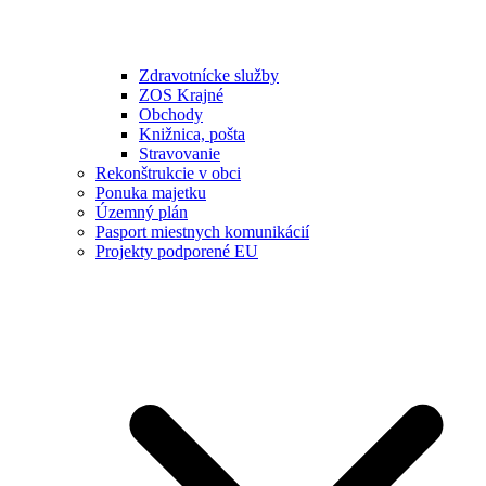
Zdravotnícke služby
ZOS Krajné
Obchody
Knižnica, pošta
Stravovanie
Rekonštrukcie v obci
Ponuka majetku
Územný plán
Pasport miestnych komunikácií
Projekty podporené EU