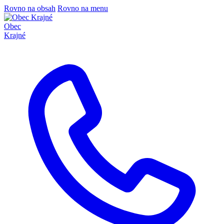
Rovno na obsah
Rovno na menu
Obec
Krajné