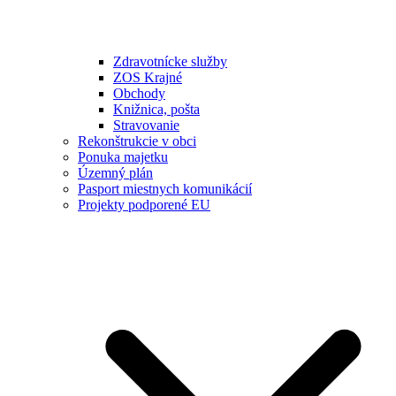
Zdravotnícke služby
ZOS Krajné
Obchody
Knižnica, pošta
Stravovanie
Rekonštrukcie v obci
Ponuka majetku
Územný plán
Pasport miestnych komunikácií
Projekty podporené EU