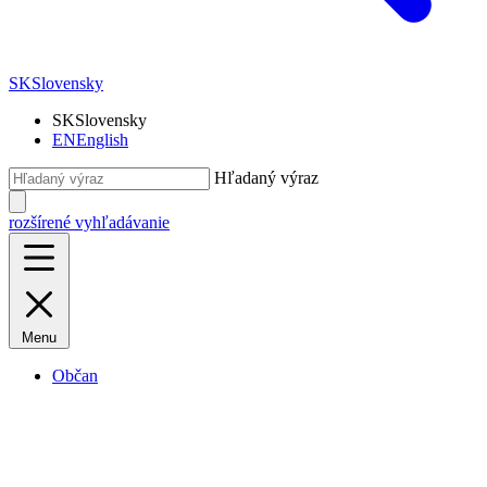
SK
Slovensky
SK
Slovensky
EN
English
Hľadaný výraz
rozšírené vyhľadávanie
Menu
Občan