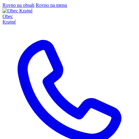
Rovno na obsah
Rovno na menu
Obec
Krajné