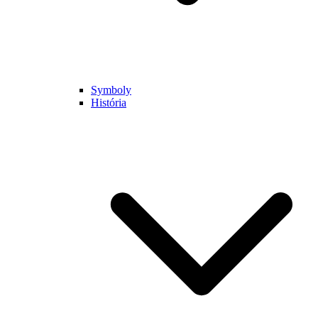
Symboly
História