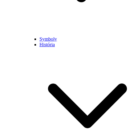
Symboly
História