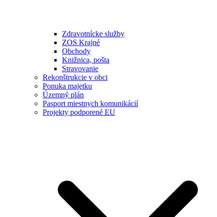
Zdravotnícke služby
ZOS Krajné
Obchody
Knižnica, pošta
Stravovanie
Rekonštrukcie v obci
Ponuka majetku
Územný plán
Pasport miestnych komunikácií
Projekty podporené EU