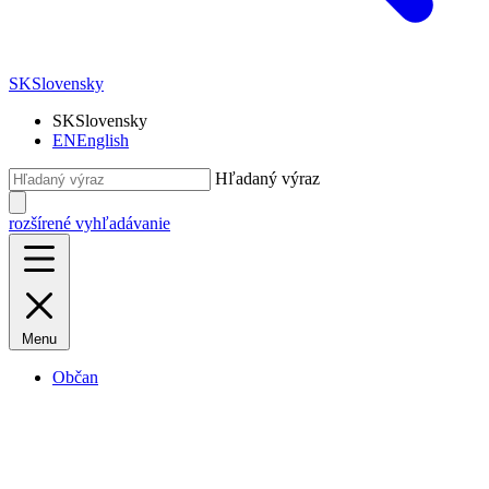
SK
Slovensky
SK
Slovensky
EN
English
Hľadaný výraz
rozšírené vyhľadávanie
Menu
Občan