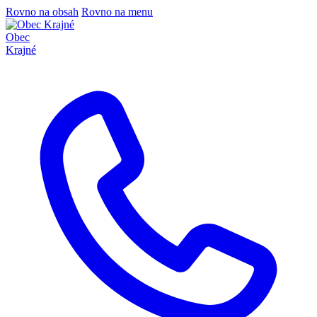
Rovno na obsah
Rovno na menu
Obec
Krajné