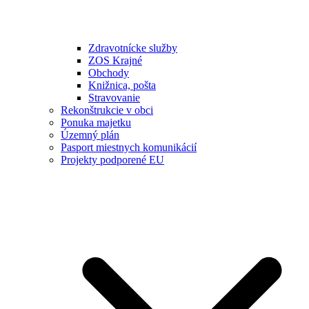
Zdravotnícke služby
ZOS Krajné
Obchody
Knižnica, pošta
Stravovanie
Rekonštrukcie v obci
Ponuka majetku
Územný plán
Pasport miestnych komunikácií
Projekty podporené EU