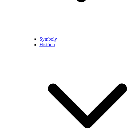
Symboly
História