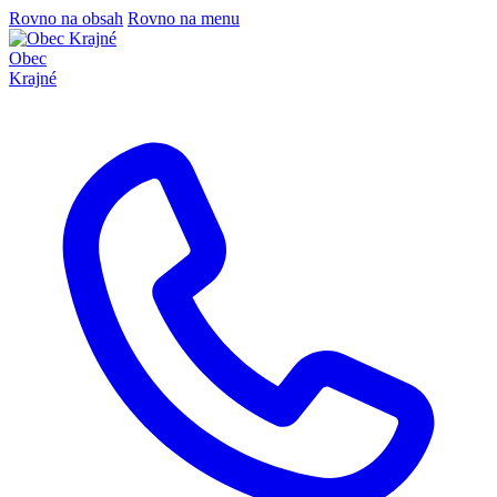
Rovno na obsah
Rovno na menu
Obec
Krajné