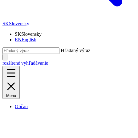
SK
Slovensky
SK
Slovensky
EN
English
Hľadaný výraz
rozšírené vyhľadávanie
Menu
Občan