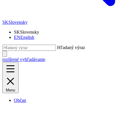
SK
Slovensky
SK
Slovensky
EN
English
Hľadaný výraz
rozšírené vyhľadávanie
Menu
Občan