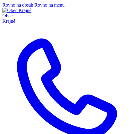
Rovno na obsah
Rovno na menu
Obec
Krajné