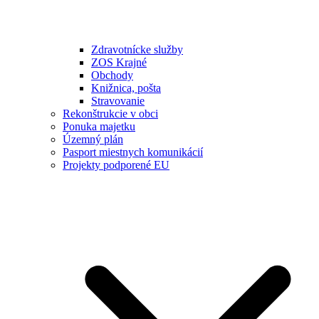
Zdravotnícke služby
ZOS Krajné
Obchody
Knižnica, pošta
Stravovanie
Rekonštrukcie v obci
Ponuka majetku
Územný plán
Pasport miestnych komunikácií
Projekty podporené EU