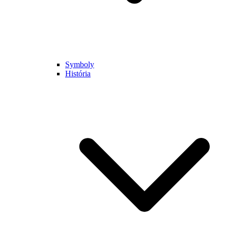
Symboly
História