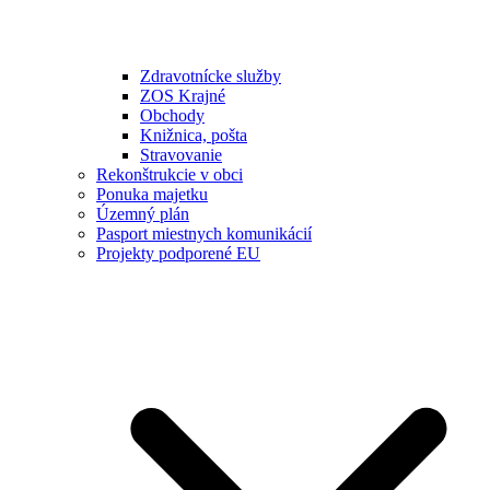
Zdravotnícke služby
ZOS Krajné
Obchody
Knižnica, pošta
Stravovanie
Rekonštrukcie v obci
Ponuka majetku
Územný plán
Pasport miestnych komunikácií
Projekty podporené EU