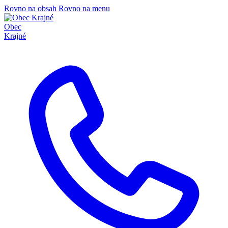
Rovno na obsah
Rovno na menu
Obec
Krajné