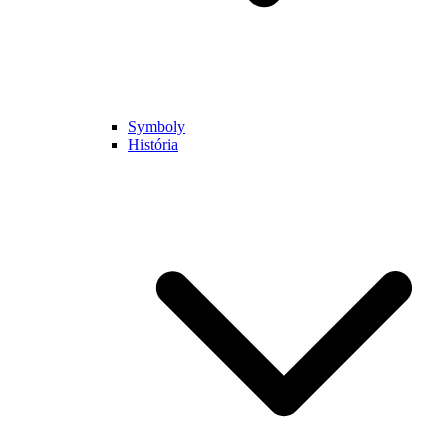
Symboly
História