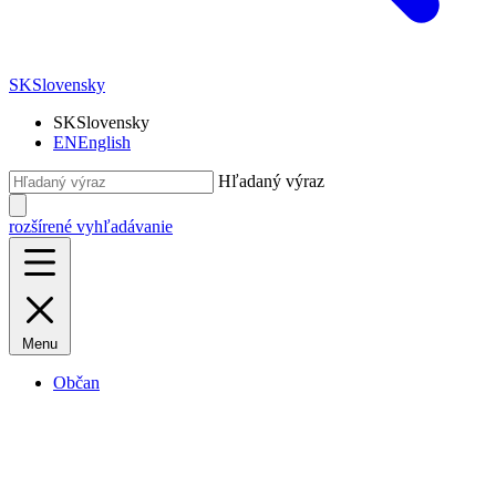
SK
Slovensky
SK
Slovensky
EN
English
Hľadaný výraz
rozšírené vyhľadávanie
Menu
Občan