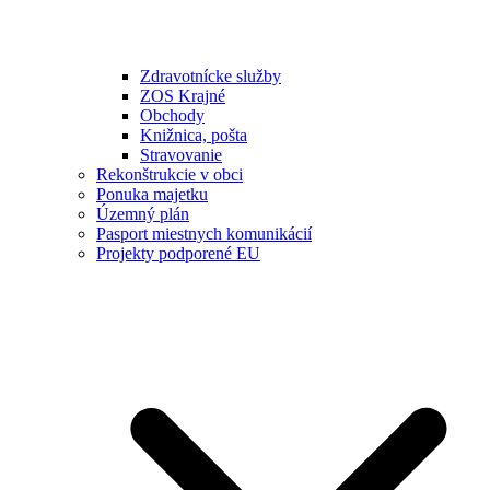
Zdravotnícke služby
ZOS Krajné
Obchody
Knižnica, pošta
Stravovanie
Rekonštrukcie v obci
Ponuka majetku
Územný plán
Pasport miestnych komunikácií
Projekty podporené EU