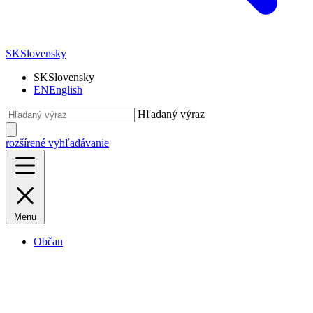
SK
Slovensky
SK
Slovensky
EN
English
Hľadaný výraz
rozšírené vyhľadávanie
Menu
Občan