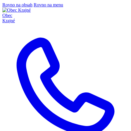
Rovno na obsah
Rovno na menu
Obec
Krajné