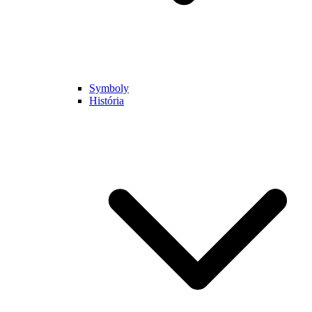
Symboly
História