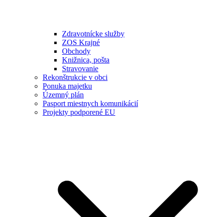
Zdravotnícke služby
ZOS Krajné
Obchody
Knižnica, pošta
Stravovanie
Rekonštrukcie v obci
Ponuka majetku
Územný plán
Pasport miestnych komunikácií
Projekty podporené EU