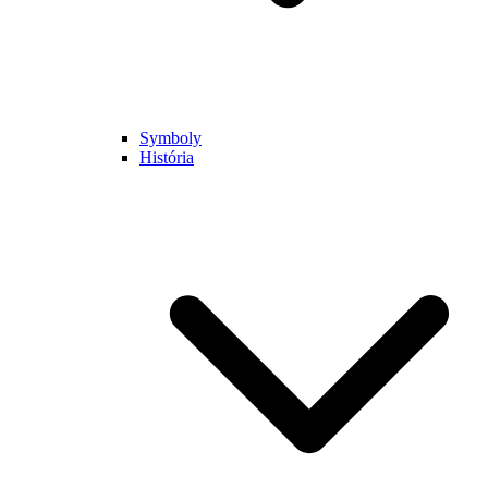
Symboly
História