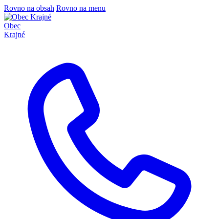
Rovno na obsah
Rovno na menu
Obec
Krajné