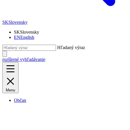
SK
Slovensky
SK
Slovensky
EN
English
Hľadaný výraz
rozšírené vyhľadávanie
Menu
Občan